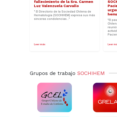
fallecimiento de la Sra. Carmen
SOCH
Luz Valenzuela Carvallo
Pacie
urge
" El Directorio de la Sociedad Chilena de
hema
Hematología (SOCHIHEM) expresa sus más
sinceras condolencias..."
"El pa
Chilen
reunió
activi
Pacien
Leer más
Leer m
Grupos de trabajo
SOCHIHEM