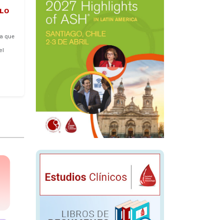
LLO
ha que
el