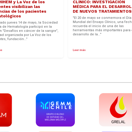
IHEM y La Voz de los
CLÍNICO: INVESTIGACIÓN
ntes visibilizan las
MÉDICA PARA EL DESARRO
ncias de los pacientes
DE NUEVOS TRATAMIENTOS
tológicos
"El 20 de mayo se conmemora el Día
Mundial del Ensayo Clínico, una fec
sado jueves 14 de mayo, la Sociedad
recuerda el inicio de una de las
a de Hematología participó en la
herramientas más importantes para 
n "Desafíos en cáncer de la sangre",
desarrollo de la..."
dad organizada por La Voz de los
tes, fundación..."
ás
Leer más