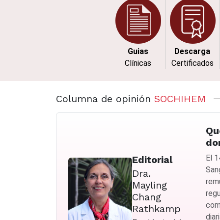
Guias
Descarga
Clínicas
Certificados
Columna de opinión
SOCHIHEM
Qu
do
El 
Editorial
Sang
Dra.
rem
Mayling
regu
Chang
com
Rathkamp
diar