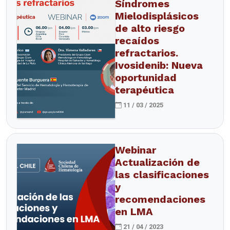
Síndromes
Mielodisplásicos
de alto riesgo
recaídos
refractarios.
Ivosidenib: Nueva
oportunidad
terapéutica
11 / 03 / 2025
Webinar
Actualización de
las clasificaciones
y
recomendaciones
en LMA
21 / 04 / 2023