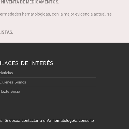
S NI VENTA DE MEDICAMENTOS.
ermedades hematológicas, con la mejor evidencia actual, se
ISTAS.
NLACES DE INTERÉS
Noticias
Quiénes Somos
Hazte Socio
os. Si desea contactar a un/a hematólogo/a consulte