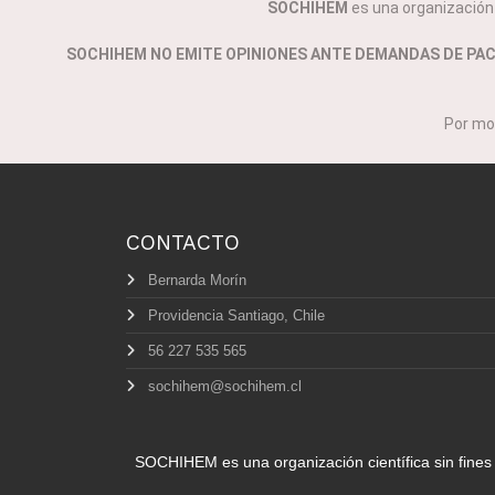
SOCHIHEM
es una organización c
SOCHIHEM NO EMITE OPINIONES ANTE DEMANDAS DE PA
Por mo
CONTACTO
Bernarda Morín
Providencia Santiago, Chile
56 227 535 565
sochihem@sochihem.cl
SOCHIHEM es una organización científica sin fines 