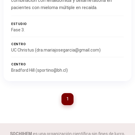
combinación con lenalidomida y dexametasona en
pacientes con mieloma múltiple en recaída.
ESTUDIO
Fase 3.
CENTRO
UC Christus (dra.mariajosegarcia@gmail.com)
CENTRO
Bradford Hill (sportino@bh.cl)
1
SOCHIHEM
es una organización científica sin fines de lucro,