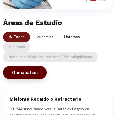
Áreas de Estudio
Todas
Leucemias
Linfomas
Mielomas
Neoplasias Mieloproliferativas / Mielodisplásicas
Gamapatias
Mieloma Recaído o Refractario
CT-P44 subcutáneo versus Darzalex Faspro en