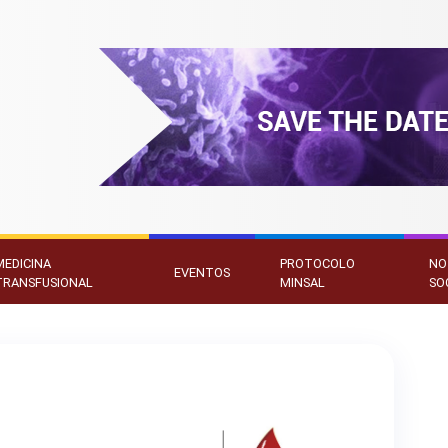
MEDICINA
PROTOCOLO
NO
EVENTOS
TRANSFUSIONAL
MINSAL
SO