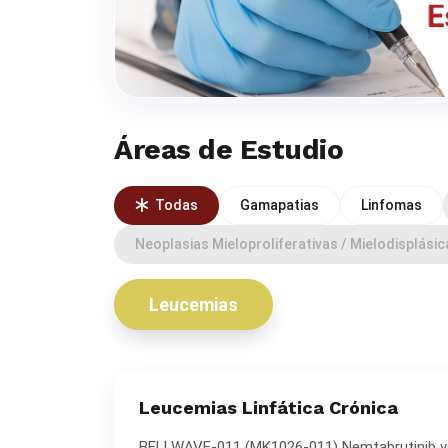
Áreas de Estudio
Todas
Gamapatias
Linfomas
Neoplasias Mieloproliferativas / Mielodisplásic
Leucemias
Leucemias Linfática Crónica
BELLWAVE-011 (MK1026-011) Nemtabrutinib vs 