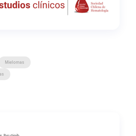
Mielomas
as
Ibrutinib.