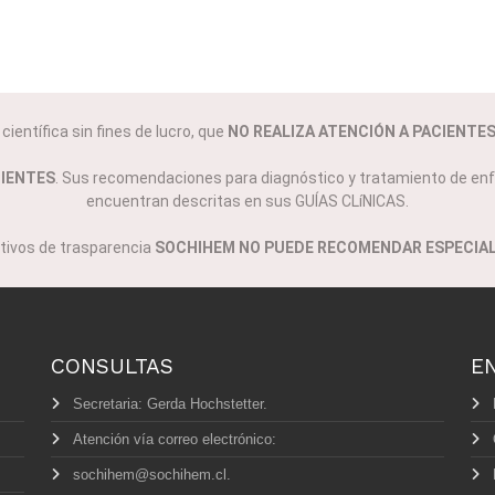
ientífica sin fines de lucro, que
NO REALIZA ATENCIÓN A PACIENTE
CIENTES
. Sus recomendaciones para diagnóstico y tratamiento de enf
encuentran descritas en sus GUÍAS CLíNICAS.
tivos de trasparencia
SOCHIHEM NO PUEDE RECOMENDAR ESPECIAL
CONSULTAS
E
Secretaria: Gerda Hochstetter.
Atención vía correo electrónico:
sochihem@sochihem.cl.